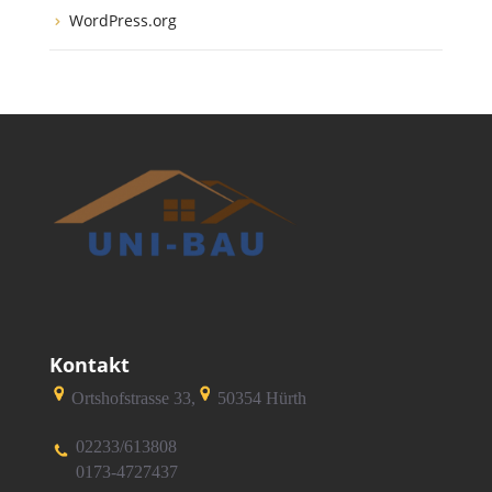
WordPress.org
Kontakt
Ortshofstrasse 33,
50354 Hürth
02233/613808
0173-4727437