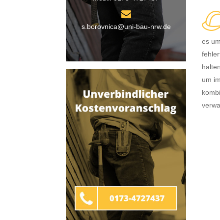
s.borovnica@uni-bau-nrw.de
es um
fehle
halte
um im
kombi
verwa