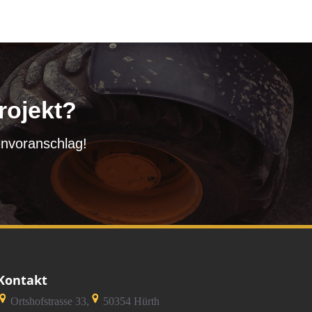
rojekt?
envoranschlag!
Kontakt
Ortshofstrasse 33,
50354 Hürth