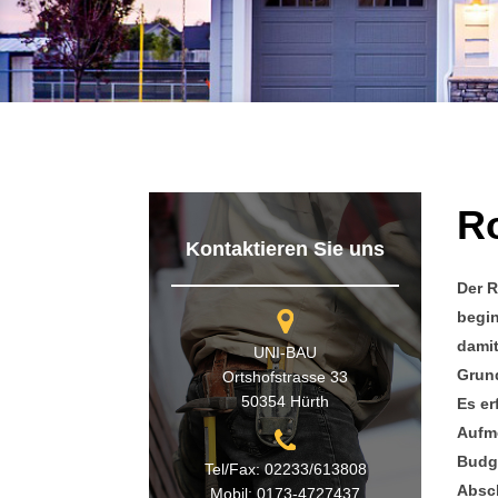
R
Kontaktieren Sie uns
Der R
begin
damit
UNI-BAU
Grund
Ortshofstrasse 33
50354 Hürth
Es er
Aufme
Budge
Tel/Fax: 02233/613808
Absch
Mobil: 0173-4727437